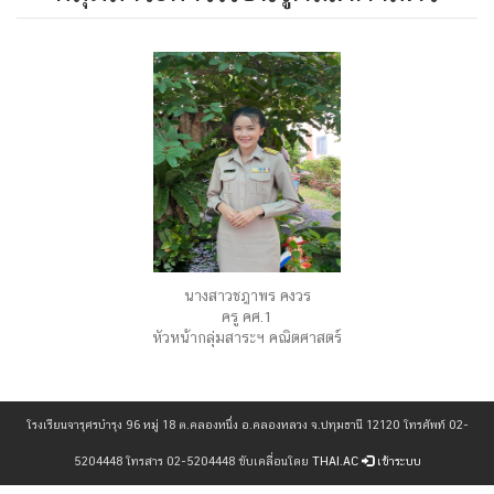
นางสาวชฎาพร คงวร
ครู คศ.1
หัวหน้ากลุ่มสาระฯ คณิตศาสตร์
โรงเรียนจารุศรบำรุง 96 หมู่ 18 ต.คลองหนึ่ง อ.คลองหลวง จ.ปทุมธานี 12120 โทรศัพท์ 02-
5204448 โทรสาร 02-5204448 ขับเคลื่อนโดย
THAI.AC
เข้าระบบ