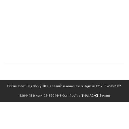
เข้าดู : 765 ครั้ง
โรงเรียนจารุศรบำรุง 96 หมู่ 18 ต.คลองหนึ่ง อ.คลองหลวง จ.ปทุมธานี 12120 โทรศัพท์ 02-
5204448 โทรสาร 02-5204448 ขับเคลื่อนโดย
THAI.AC
เข้าระบบ