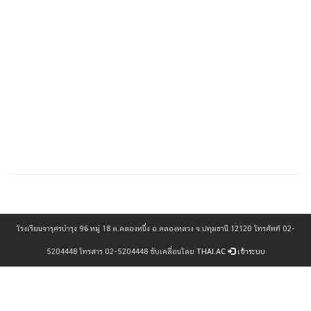
เข้าดู : 761 ครั้ง
โรงเรียนจารุศรบำรุง 96 หมู่ 18 ต.คลองหนึ่ง อ.คลองหลวง จ.ปทุมธานี 12120 โทรศัพท์ 02-
5204448 โทรสาร 02-5204448 ขับเคลื่อนโดย
THAI.AC
เข้าระบบ