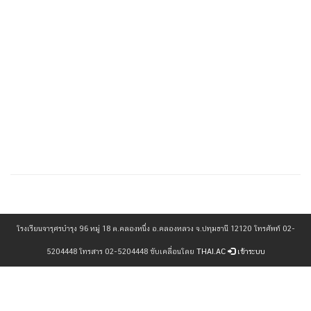
เข้าดู : 773 ครั้ง
โรงเรียนจารุศรบำรุง 96 หมู่ 18 ต.คลองหนึ่ง อ.คลองหลวง จ.ปทุมธานี 12120 โทรศัพท์ 02-
5204448 โทรสาร 02-5204448 ขับเคลื่อนโดย
THAI.AC
เข้าระบบ