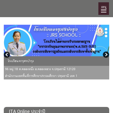
เมนู
โรงเรียนจารุศรบำรุง
96 หมู่ 18 ต.คลองหนึ่ง อ.คลองหลวง จ.ปทุมธานี 12120
สำนักงานเขตพื้นที่การศึกษาประถมศึกษา ปทุมธานี เขต 1
ITA Online ประจำปี